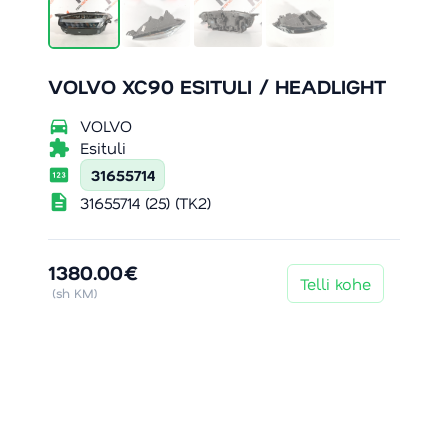
VOLVO XC90 ESITULI / HEADLIGHT
directions_car
VOLVO
extension
Esituli
pin
31655714
description
31655714 (25) (TK2)
1380.00€
Telli kohe
(sh KM)