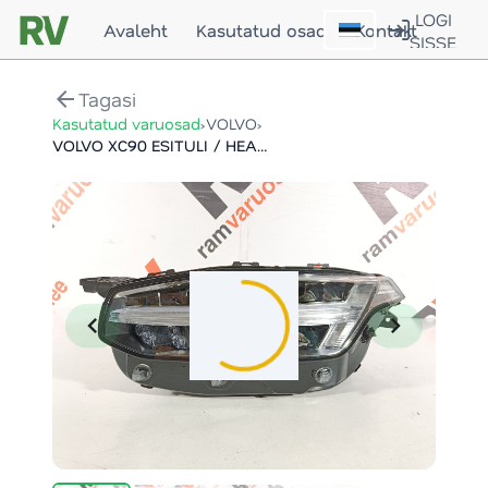
LOGI
Avaleht
Kasutatud osad
Kontakt
SISSE
arrow_back
Tagasi
›
›
Kasutatud varuosad
VOLVO
VOLVO XC90 ESITULI / HEADLIGHT
chevron_left
chevron_right