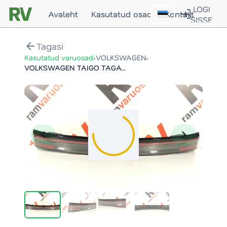
LOGI
Avaleht
Kasutatud osad
Kontakt
SISSE
arrow_back
Tagasi
›
›
Kasutatud varuosad
VOLKSWAGEN
VOLKSWAGEN TAIGO TAGATULI / REAR LIGHT
chevron_left
chevron_right