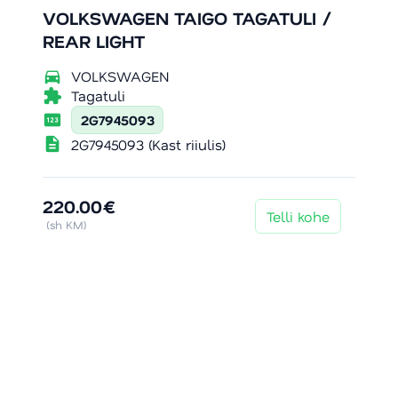
VOLKSWAGEN TAIGO TAGATULI /
REAR LIGHT
directions_car
VOLKSWAGEN
extension
Tagatuli
pin
2G7945093
description
2G7945093 (Kast riiulis)
220.00€
Telli kohe
(sh KM)