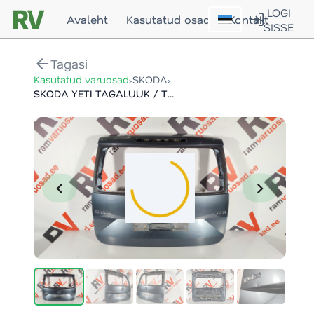
LOGI
Avaleht
Kasutatud osad
Kontakt
SISSE
arrow_back
Tagasi
›
›
Kasutatud varuosad
SKODA
SKODA YETI TAGALUUK / TRUNK LID
chevron_left
chevron_right