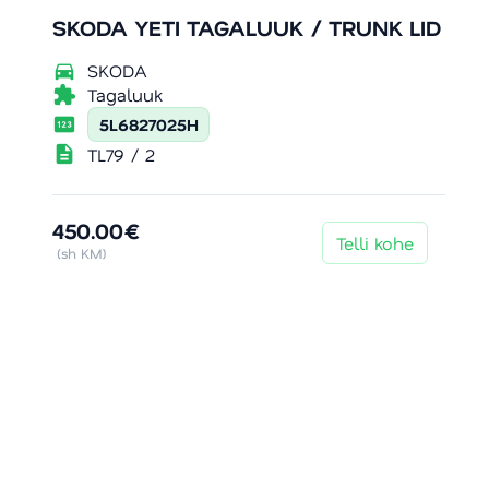
SKODA YETI TAGALUUK / TRUNK LID
directions_car
SKODA
extension
Tagaluuk
pin
5L6827025H
description
TL79 / 2
450.00€
Telli kohe
(sh KM)