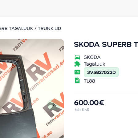
RB TAGALUUK / TRUNK LID
SKODA SUPERB T
directions_car
SKODA
extension
Tagaluuk
pin
3V5827023D
description
TL88
600.00€
chevron_right
(sh KM)