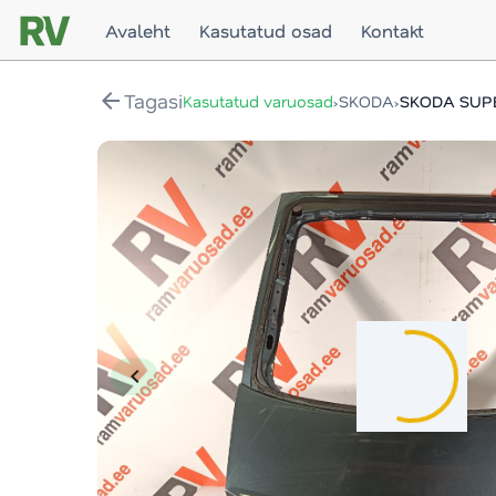
Avaleht
Kasutatud osad
Kontakt
arrow_back
Tagasi
›
›
Kasutatud varuosad
SKODA
SKODA SUPE
chevron_left