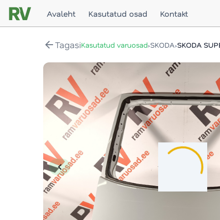
Avaleht
Kasutatud osad
Kontakt
arrow_back
Tagasi
›
›
Kasutatud varuosad
SKODA
SKODA SUPE
chevron_left