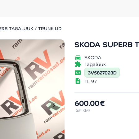
RB TAGALUUK / TRUNK LID
SKODA SUPERB T
directions_car
SKODA
extension
Tagaluuk
pin
3V5827023D
description
TL 97
600.00€
chevron_right
(sh KM)