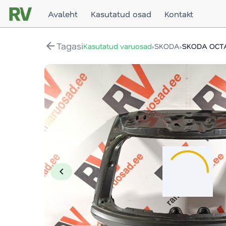
Avaleht
Kasutatud osad
Kontakt
arrow_back
Tagasi
›
›
Kasutatud varuosad
SKODA
SKODA OCTA
chevron_left