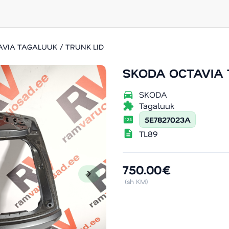
VIA TAGALUUK / TRUNK LID
SKODA OCTAVIA 
directions_car
SKODA
extension
Tagaluuk
pin
5E7827023A
description
TL89
750.00€
chevron_right
(sh KM)