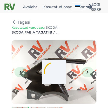
LOGI
Avaleht
Kasutatud osad
Kontakt
SISSE
arrow_back
Tagasi
›
›
Kasutatud varuosad
SKODA
SKODA FABIA TAGATIIB / REAR FENDER
chevron_left
chevron_right