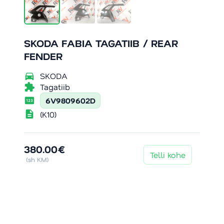
SKODA FABIA TAGATIIB / REAR
FENDER
directions_car
SKODA
extension
Tagatiib
pin
6V9809602D
description
(K10)
380.00€
Telli kohe
(sh KM)