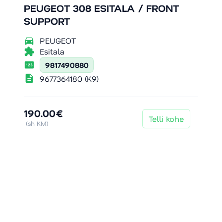
PEUGEOT 308 ESITALA / FRONT
SUPPORT
directions_car
PEUGEOT
extension
Esitala
pin
9817490880
description
9677364180 (K9)
190.00€
Telli kohe
(sh KM)