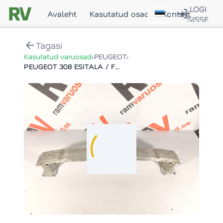
LOGI
Avaleht
Kasutatud osad
Kontakt
SISSE
arrow_back
Tagasi
›
›
Kasutatud varuosad
PEUGEOT
PEUGEOT 308 ESITALA / FRONT SUPPORT