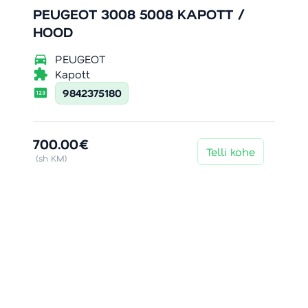
PEUGEOT 3008 5008 KAPOTT /
HOOD
directions_car
PEUGEOT
extension
Kapott
pin
9842375180
700.00€
Telli kohe
(sh KM)