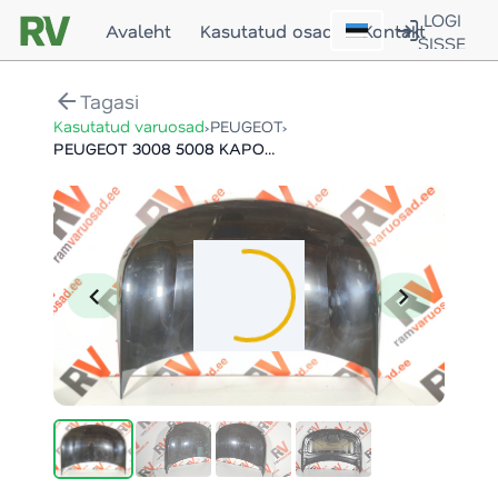
LOGI
Avaleht
Kasutatud osad
Kontakt
SISSE
arrow_back
Tagasi
›
›
Kasutatud varuosad
PEUGEOT
PEUGEOT 3008 5008 KAPOTT / HOOD
chevron_left
chevron_right