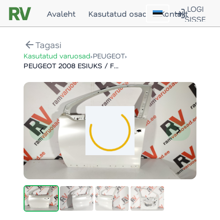
LOGI
Avaleht
Kasutatud osad
Kontakt
SISSE
arrow_back
Tagasi
›
›
Kasutatud varuosad
PEUGEOT
PEUGEOT 2008 ESIUKS / FRONT DOOR
chevron_left
chevron_right