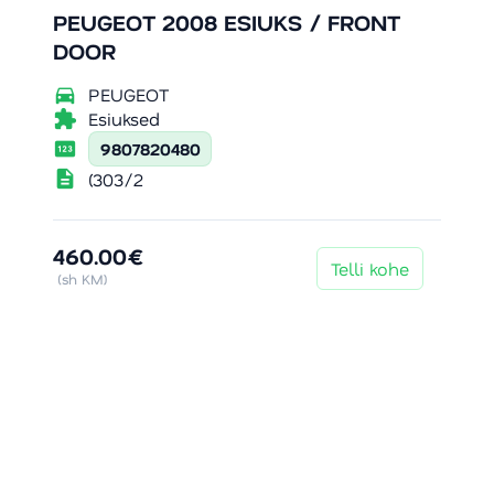
PEUGEOT 2008 ESIUKS / FRONT
DOOR
directions_car
PEUGEOT
extension
Esiuksed
pin
9807820480
description
(303/2
460.00€
Telli kohe
(sh KM)