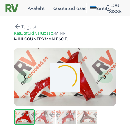
LOGI
Avaleht
Kasutatud osad
Kontakt
SISSE
arrow_back
Tagasi
›
›
Kasutatud varuosad
MINI
MINI COUNTRYMAN E60 ESITIIB / FRONT FENDER
chevron_left
chevron_right