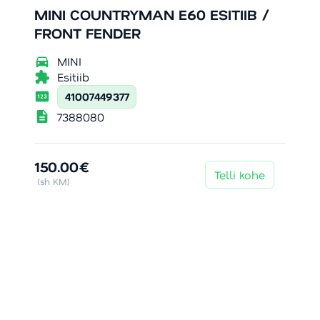
MINI COUNTRYMAN E60 ESITIIB /
FRONT FENDER
directions_car
MINI
extension
Esitiib
pin
41007449377
description
7388080
150.00€
Telli kohe
(sh KM)