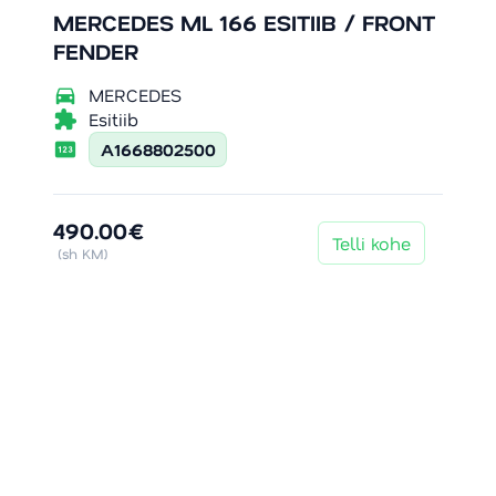
MERCEDES ML 166 ESITIIB / FRONT
FENDER
directions_car
MERCEDES
extension
Esitiib
pin
A1668802500
490.00€
Telli kohe
(sh KM)