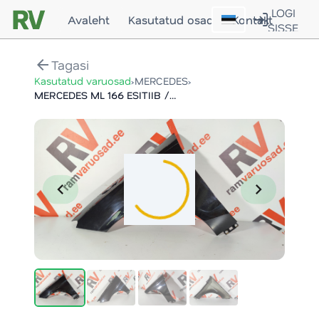
LOGI
Avaleht
Kasutatud osad
Kontakt
SISSE
arrow_back
Tagasi
›
›
Kasutatud varuosad
MERCEDES
MERCEDES ML 166 ESITIIB / FRONT FENDER
chevron_left
chevron_right