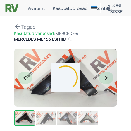
LOGI
Avaleht
Kasutatud osad
Kontakt
SISSE
arrow_back
Tagasi
›
›
Kasutatud varuosad
MERCEDES
MERCEDES ML 166 ESITIIB / FRONT FENDER
chevron_left
chevron_right