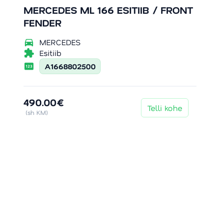
MERCEDES ML 166 ESITIIB / FRONT
FENDER
directions_car
MERCEDES
extension
Esitiib
pin
A1668802500
490.00€
Telli kohe
(sh KM)