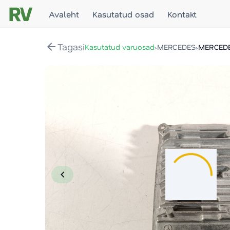
Avaleht
Kasutatud osad
Kontakt
arrow_back
Tagasi
›
›
Kasutatud varuosad
MERCEDES
MERCEDE
chevron_left