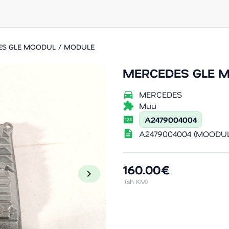
S GLE MOODUL / MODULE
MERCEDES GLE 
directions_car
MERCEDES
extension
Muu
pin
A2479004004
description
A2479004004 (MOODUL
160.00€
chevron_right
(sh KM)