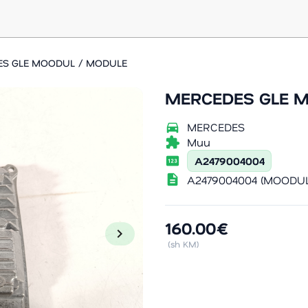
S GLE MOODUL / MODULE
MERCEDES GLE 
directions_car
MERCEDES
extension
Muu
pin
A2479004004
description
A2479004004 (MOODUL
160.00€
chevron_right
(sh KM)