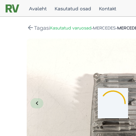
Avaleht
Kasutatud osad
Kontakt
arrow_back
Tagasi
›
›
Kasutatud varuosad
MERCEDES
MERCEDE
chevron_left