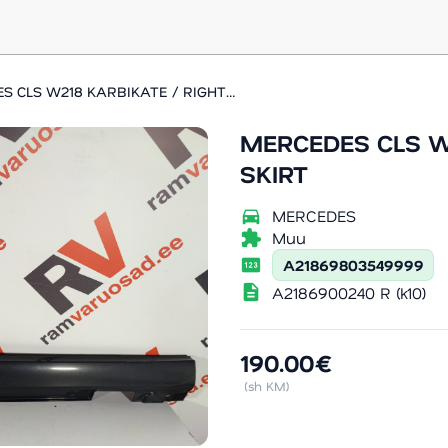
MERCEDES CLS W218 KARBIKATE / RIGHT SIDE SKIRT
MERCEDES CLS W2
SKIRT
directions_car
MERCEDES
extension
Muu
pin
A21869803549999
description
A2186900240 R (k10)
190.00€
(sh KM)