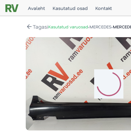
Avaleht
Kasutatud osad
Kontakt
arrow_back
Tagasi
›
›
Kasutatud varuosad
MERCEDES