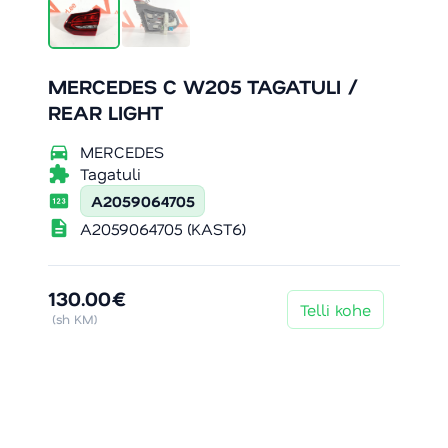
MERCEDES C W205 TAGATULI /
REAR LIGHT
directions_car
MERCEDES
extension
Tagatuli
pin
A2059064705
description
A2059064705 (KAST6)
130.00€
Telli kohe
(sh KM)