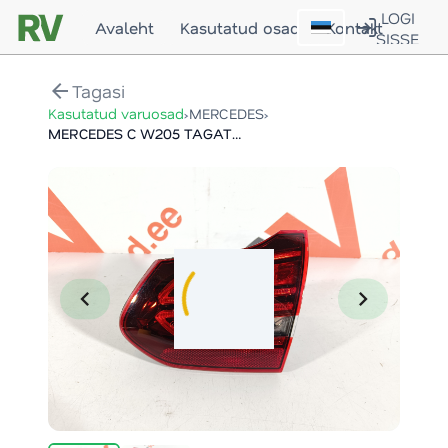
LOGI
Avaleht
Kasutatud osad
Kontakt
SISSE
arrow_back
Tagasi
›
›
Kasutatud varuosad
MERCEDES
MERCEDES C W205 TAGATULI / REAR LIGHT
chevron_left
chevron_right