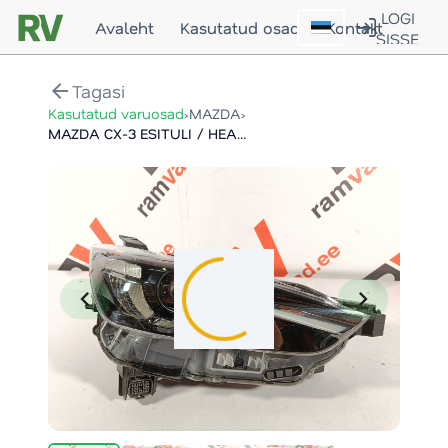
LOGI
Avaleht
Kasutatud osad
Kontakt
SISSE
arrow_back
Tagasi
›
›
Kasutatud varuosad
MAZDA
MAZDA CX-3 ESITULI / HEADLIGHT
chevron_left
chevron_right