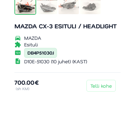
MAZDA CX-3 ESITULI / HEADLIGHT
directions_car
MAZDA
extension
Esituli
pin
DB4P51030J
description
D10E-51030 (10 juhet) (KAST)
700.00€
Telli kohe
(sh KM)