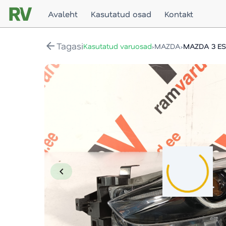
Avaleht
Kasutatud osad
Kontakt
arrow_back
Tagasi
›
›
Kasutatud varuosad
MAZDA
MAZDA 3 ES
chevron_left