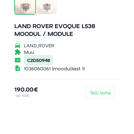
LAND ROVER EVOQUE L538
MOODUL / MODULE
directions_car
LAND_ROVER
extension
Muu
pin
C2D50948
description
1036060061 (moodulkast 1)
190.00€
Telli kohe
(sh KM)