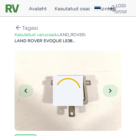
LOGI
Avaleht
Kasutatud osad
Kontakt
SISSE
arrow_back
Tagasi
›
›
Kasutatud varuosad
LAND_ROVER
LAND ROVER EVOQUE L538 MOODUL / MODULE
chevron_left
chevron_right