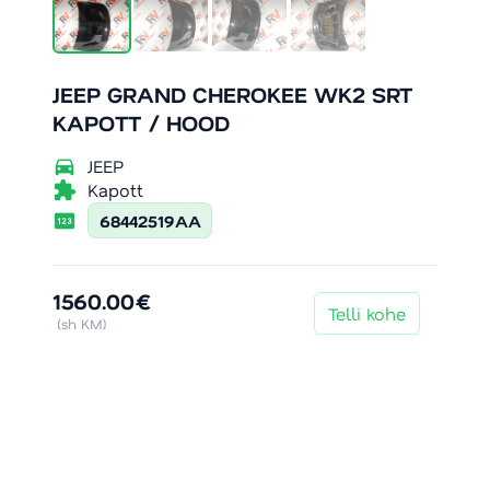
JEEP GRAND CHEROKEE WK2 SRT
KAPOTT / HOOD
directions_car
JEEP
extension
Kapott
pin
68442519AA
1560.00€
Telli kohe
(sh KM)