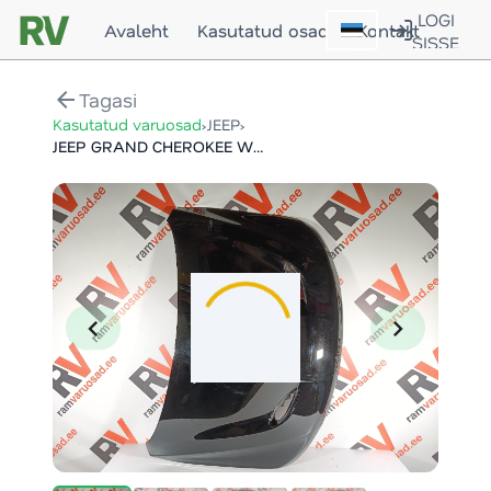
LOGI
Avaleht
Kasutatud osad
Kontakt
SISSE
arrow_back
Tagasi
›
›
Kasutatud varuosad
JEEP
JEEP GRAND CHEROKEE WK2 SRT KAPOTT / HOOD
chevron_left
chevron_right