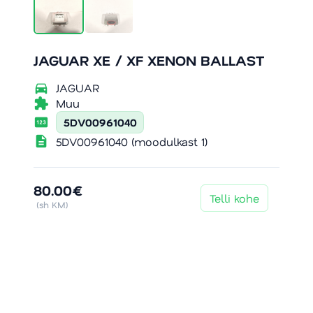
JAGUAR XE / XF XENON BALLAST
directions_car
JAGUAR
extension
Muu
pin
5DV00961040
description
5DV00961040 (moodulkast 1)
80.00€
Telli kohe
(sh KM)