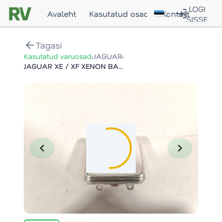
LOGI
Avaleht
Kasutatud osad
Kontakt
SISSE
arrow_back
Tagasi
›
›
Kasutatud varuosad
JAGUAR
JAGUAR XE / XF XENON BALLAST
chevron_left
chevron_right