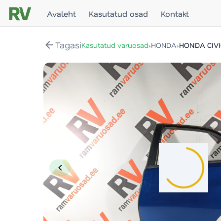
Avaleht
Kasutatud osad
Kontakt
arrow_back
Tagasi
›
›
Kasutatud varuosad
HONDA
HONDA CIV
chevron_left