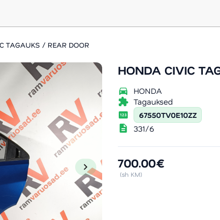
IC TAGAUKS / REAR DOOR
HONDA CIVIC TA
directions_car
HONDA
extension
Tagauksed
pin
67550TV0E10ZZ
description
331/6
700.00€
chevron_right
(sh KM)