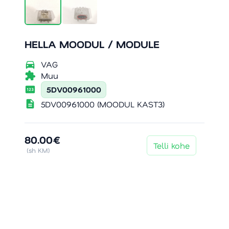
HELLA MOODUL / MODULE
directions_car
VAG
extension
Muu
pin
5DV00961000
description
5DV00961000 (MOODUL KAST3)
80.00€
Telli kohe
(sh KM)