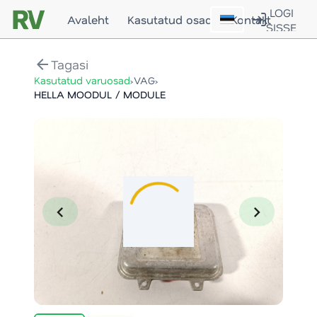
LOGI
Avaleht
Kasutatud osad
Kontakt
SISSE
arrow_back
Tagasi
›
›
Kasutatud varuosad
VAG
HELLA MOODUL / MODULE
chevron_left
chevron_right