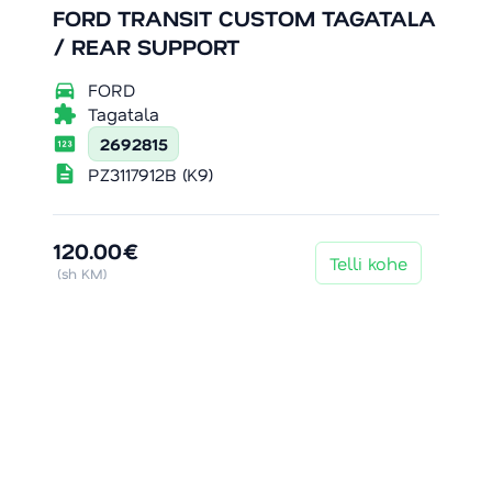
FORD TRANSIT CUSTOM TAGATALA
/ REAR SUPPORT
directions_car
FORD
extension
Tagatala
pin
2692815
description
PZ3117912B (K9)
120.00€
Telli kohe
(sh KM)