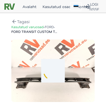
LOGI
Avaleht
Kasutatud osad
Kontakt
SISSE
arrow_back
Tagasi
›
›
Kasutatud varuosad
FORD
FORD TRANSIT CUSTOM TAGATALA / REAR SUPPORT