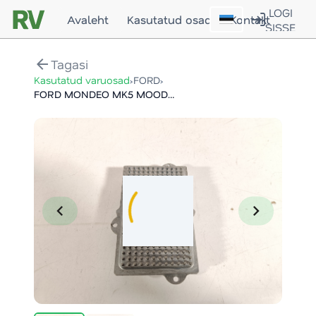
LOGI
Avaleht
Kasutatud osad
Kontakt
SISSE
arrow_back
Tagasi
›
›
Kasutatud varuosad
FORD
FORD MONDEO MK5 MOODUL / MODULE
chevron_left
chevron_right