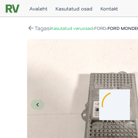
Avaleht
Kasutatud osad
Kontakt
arrow_back
Tagasi
›
›
Kasutatud varuosad
FORD
FORD MONDE
chevron_left