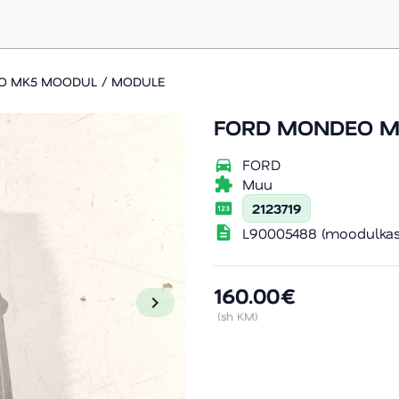
O MK5 MOODUL / MODULE
FORD MONDEO M
directions_car
FORD
extension
Muu
pin
2123719
description
L90005488 (moodulkast
160.00€
chevron_right
(sh KM)