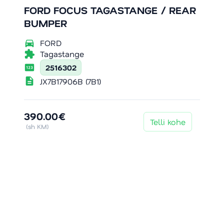
FORD FOCUS TAGASTANGE / REAR
BUMPER
directions_car
FORD
extension
Tagastange
pin
2516302
description
JX7B17906B (7B1)
390.00€
Telli kohe
(sh KM)