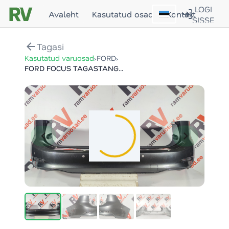
LOGI
Avaleht
Kasutatud osad
Kontakt
SISSE
arrow_back
Tagasi
›
›
Kasutatud varuosad
FORD
FORD FOCUS TAGASTANGE / REAR BUMPER
chevron_left
chevron_right