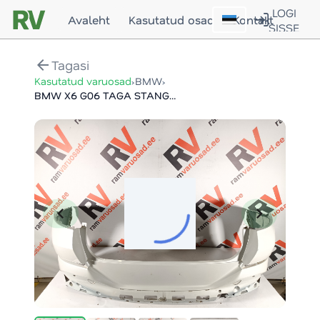
LOGI
Avaleht
Kasutatud osad
Kontakt
SISSE
arrow_back
Tagasi
›
›
Kasutatud varuosad
BMW
BMW X6 G06 TAGA STANGE / REAR BUMPER
chevron_left
chevron_right