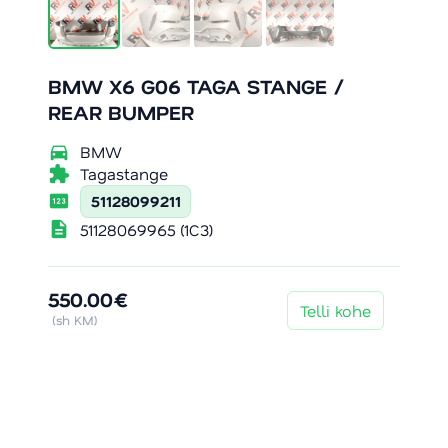
BMW X6 G06 TAGA STANGE /
REAR BUMPER
directions_car
BMW
extension
Tagastange
pin
51128099211
description
51128069965 (1C3)
550.00€
Telli kohe
(sh KM)