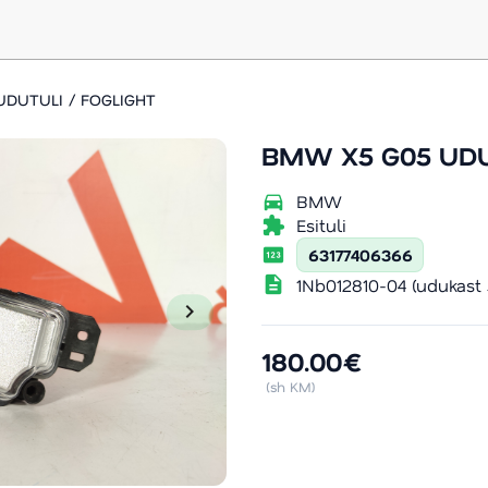
UDUTULI / FOGLIGHT
BMW X5 G05 UDU
directions_car
BMW
extension
Esituli
pin
63177406366
description
1Nb012810-04 (udukast 
chevron_right
180.00€
(sh KM)