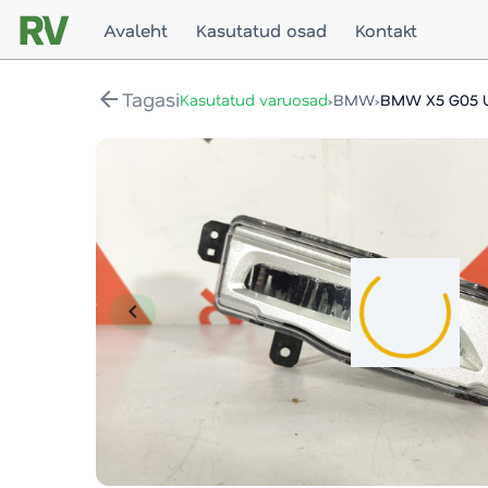
Avaleht
Kasutatud osad
Kontakt
arrow_back
Tagasi
›
›
Kasutatud varuosad
BMW
BMW X5 G05 
chevron_left