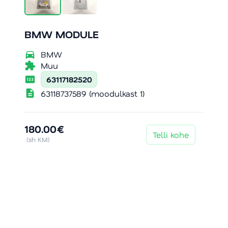
BMW MODULE
directions_car
BMW
extension
Muu
pin
63117182520
description
63118737589 (moodulkast 1)
180.00€
Telli kohe
(sh KM)