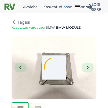
LOGI
Avaleht
Kasutatud osad
Kontakt
SISSE
arrow_back
Tagasi
›
›
Kasutatud varuosad
BMW
BMW MODULE
chevron_left
chevron_right