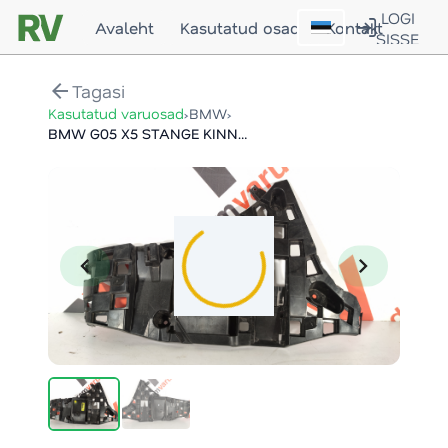
LOGI
Avaleht
Kasutatud osad
Kontakt
SISSE
arrow_back
Tagasi
›
›
Kasutatud varuosad
BMW
BMW G05 X5 STANGE KINNITUS / REAR BUMPER BRACKET
chevron_left
chevron_right