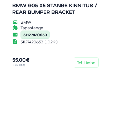
BMW G05 X5 STANGE KINNITUS /
REAR BUMPER BRACKET
directions_car
BMW
extension
Tagastange
pin
51127420653
description
51127420653 (LD2K1)
55.00€
Telli kohe
(sh KM)