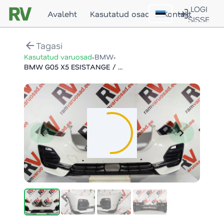
LOGI
Avaleht
Kasutatud osad
Kontakt
SISSE
arrow_back
Tagasi
›
›
Kasutatud varuosad
BMW
BMW G05 X5 ESISTANGE / FRONT BUMPER
chevron_left
chevron_right