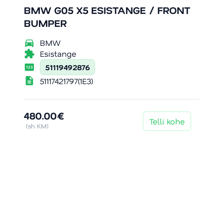
BMW G05 X5 ESISTANGE / FRONT
BUMPER
directions_car
BMW
extension
Esistange
pin
51119492876
description
51117421797(1E3)
480.00€
Telli kohe
(sh KM)