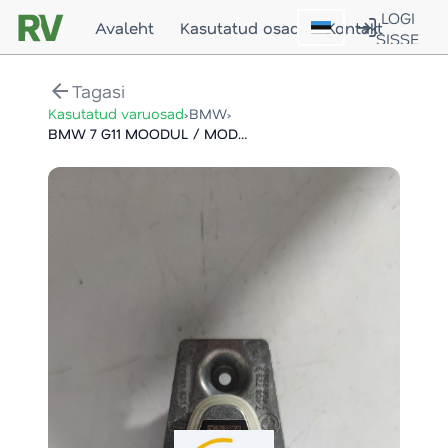
LOGI
Avaleht
Kasutatud osad
Kontakt
SISSE
arrow_back
Tagasi
›
›
Kasutatud varuosad
BMW
BMW 7 G11 MOODUL / MODULE