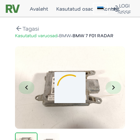
LOGI
Avaleht
Kasutatud osad
Kontakt
SISSE
arrow_back
Tagasi
›
›
Kasutatud varuosad
BMW
BMW 7 F01 RADAR
chevron_left
chevron_right