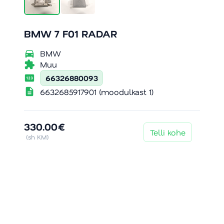
BMW 7 F01 RADAR
directions_car
BMW
extension
Muu
pin
66326880093
description
6632685917901 (moodulkast 1)
330.00€
Telli kohe
(sh KM)