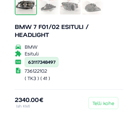
BMW 7 F01/02 ESITULI /
HEADLIGHT
directions_car
BMW
extension
Esituli
pin
63117348497
description
736122102
( TK3 ) ( 41 )
2340.00€
Telli kohe
(sh KM)