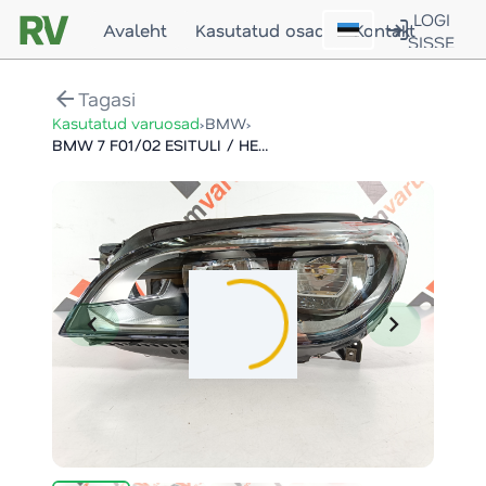
LOGI
Avaleht
Kasutatud osad
Kontakt
SISSE
arrow_back
Tagasi
›
›
Kasutatud varuosad
BMW
BMW 7 F01/02 ESITULI / HEADLIGHT
chevron_left
chevron_right