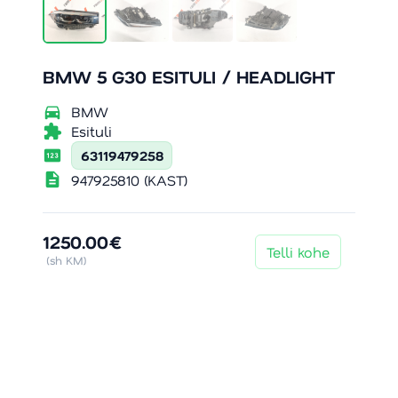
BMW 5 G30 ESITULI / HEADLIGHT
directions_car
BMW
extension
Esituli
pin
63119479258
description
947925810 (KAST)
1250.00€
Telli kohe
(sh KM)