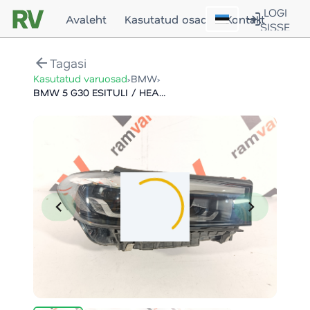
LOGI
Avaleht
Kasutatud osad
Kontakt
SISSE
arrow_back
Tagasi
›
›
Kasutatud varuosad
BMW
BMW 5 G30 ESITULI / HEADLIGHT
chevron_left
chevron_right