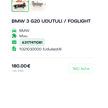
BMW 3 G20 UDUTULI / FOGLIGHT
directions_car
BMW
extension
Muu
pin
63177471081
description
11321030000 (Udukast4)
180.00€
Telli kohe
(sh KM)