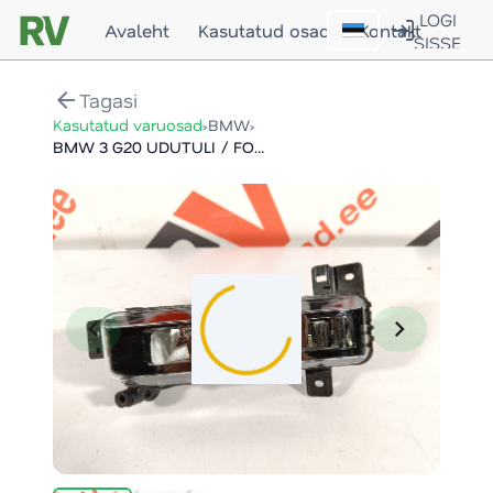
LOGI
Avaleht
Kasutatud osad
Kontakt
SISSE
arrow_back
Tagasi
›
›
Kasutatud varuosad
BMW
BMW 3 G20 UDUTULI / FOGLIGHT
chevron_left
chevron_right