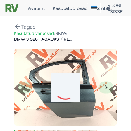
LOGI
Avaleht
Kasutatud osad
Kontakt
SISSE
arrow_back
Tagasi
›
›
Kasutatud varuosad
BMW
BMW 3 G20 TAGAUKS / REAR DOOR
chevron_left
chevron_right