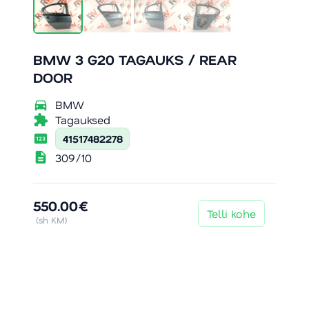
BMW 3 G20 TAGAUKS / REAR
DOOR
directions_car
BMW
extension
Tagauksed
pin
41517482278
description
309/10
550.00€
Telli kohe
(sh KM)