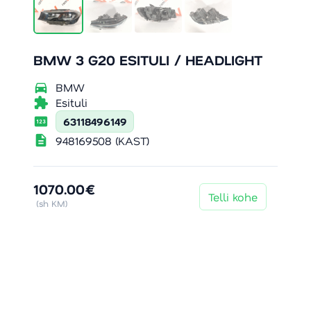
BMW 3 G20 ESITULI / HEADLIGHT
directions_car
BMW
extension
Esituli
pin
63118496149
description
948169508 (KAST)
1070.00€
Telli kohe
(sh KM)