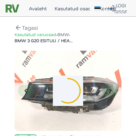
LOGI
Avaleht
Kasutatud osad
Kontakt
SISSE
arrow_back
Tagasi
›
›
Kasutatud varuosad
BMW
BMW 3 G20 ESITULI / HEADLIGHT
chevron_left
chevron_right