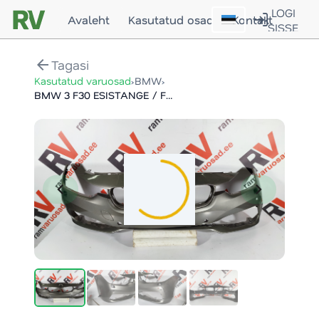
LOGI
Avaleht
Kasutatud osad
Kontakt
SISSE
arrow_back
Tagasi
›
›
Kasutatud varuosad
BMW
BMW 3 F30 ESISTANGE / FRONT BUMPER
chevron_left
chevron_right