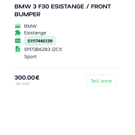
BMW 3 F30 ESISTANGE / FRONT
BUMPER
directions_car
BMW
extension
Esistange
pin
51117445139
description
51117386283 (2C1)
Sport
300.00€
Telli kohe
(sh KM)