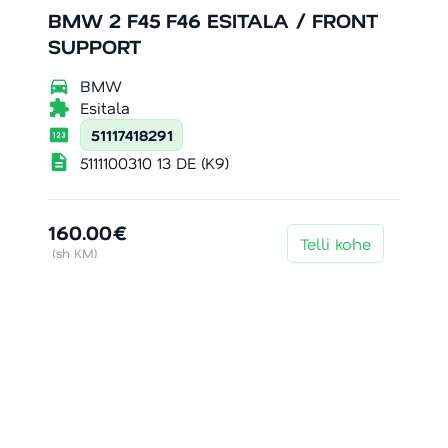
BMW 2 F45 F46 ESITALA / FRONT
SUPPORT
directions_car
BMW
extension
Esitala
pin
51117418291
description
5111100310 13 DE (K9)
160.00€
Telli kohe
(sh KM)