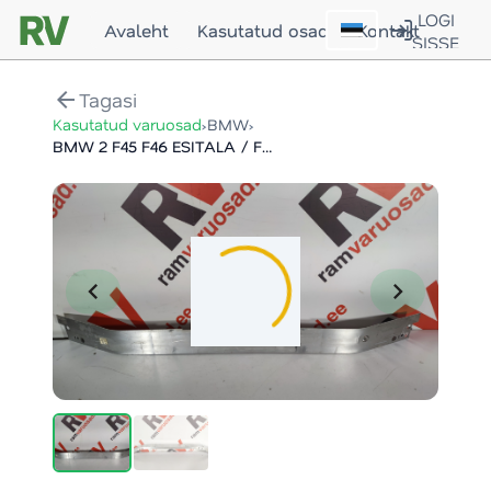
LOGI
Avaleht
Kasutatud osad
Kontakt
SISSE
arrow_back
Tagasi
›
›
Kasutatud varuosad
BMW
BMW 2 F45 F46 ESITALA / FRONT SUPPORT
chevron_left
chevron_right