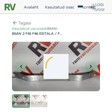
LOGI
Avaleht
Kasutatud osad
Kontakt
SISSE
arrow_back
Tagasi
›
›
Kasutatud varuosad
BMW
BMW 2 F45 F46 ESITALA / FRONT SUPPORT
chevron_left
chevron_right