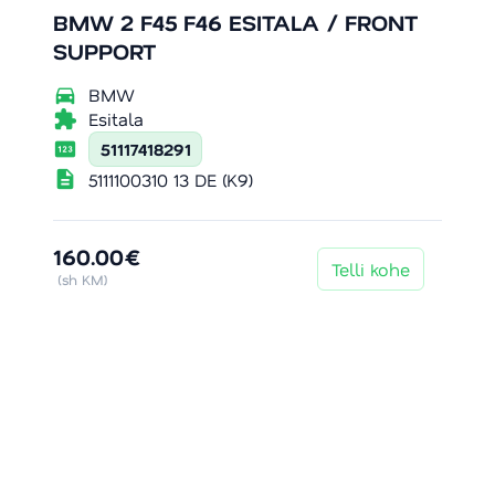
BMW 2 F45 F46 ESITALA / FRONT
SUPPORT
directions_car
BMW
extension
Esitala
pin
51117418291
description
5111100310 13 DE (K9)
160.00€
Telli kohe
(sh KM)