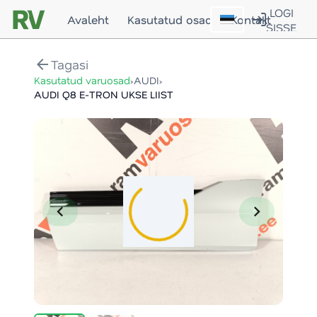
LOGI
Avaleht
Kasutatud osad
Kontakt
SISSE
arrow_back
Tagasi
›
›
Kasutatud varuosad
AUDI
AUDI Q8 E-TRON UKSE LIIST
chevron_left
chevron_right