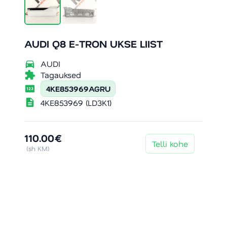
AUDI Q8 E-TRON UKSE LIIST
directions_car
AUDI
extension
Tagauksed
pin
4KE853969AGRU
description
4KE853969 (LD3K1)
110.00€
Telli kohe
(sh KM)