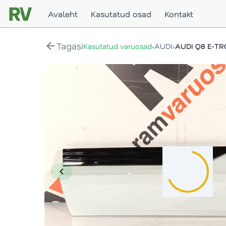
Avaleht
Kasutatud osad
Kontakt
arrow_back
Tagasi
›
›
Kasutatud varuosad
AUDI
AUDI Q8 E-TR
chevron_left