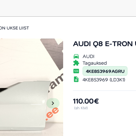
ON UKSE LIIST
AUDI Q8 E-TRON 
directions_car
AUDI
extension
Tagauksed
pin
4KE853969AGRU
description
4KE853969 (LD3K1)
110.00€
chevron_right
(sh KM)