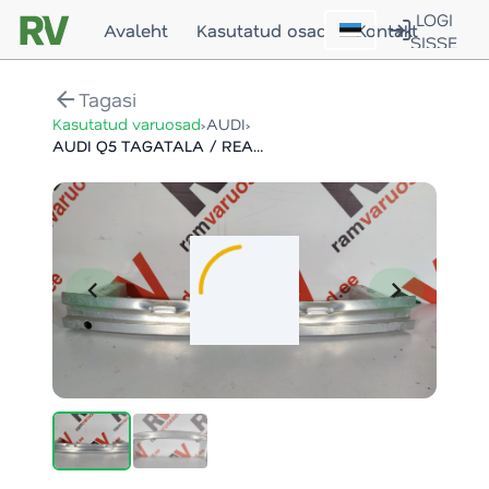
LOGI
Avaleht
Kasutatud osad
Kontakt
SISSE
arrow_back
Tagasi
›
›
Kasutatud varuosad
AUDI
AUDI Q5 TAGATALA / REAR SUPPORT
chevron_left
chevron_right