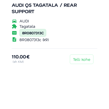
AUDI Q5 TAGATALA / REAR
SUPPORT
directions_car
AUDI
extension
Tagatala
pin
8R0807313C
description
8R0807313c (k9)
110.00€
Telli kohe
(sh KM)