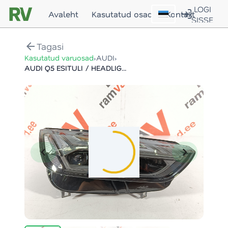
LOGI
Avaleht
Kasutatud osad
Kontakt
SISSE
arrow_back
Tagasi
›
›
Kasutatud varuosad
AUDI
AUDI Q5 ESITULI / HEADLIGHT
chevron_left
chevron_right