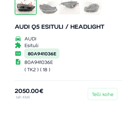
AUDI Q5 ESITULI / HEADLIGHT
directions_car
AUDI
extension
Esituli
pin
80A941036E
description
80A941036E
( TK2 ) ( 18 )
2050.00€
Telli kohe
(sh KM)