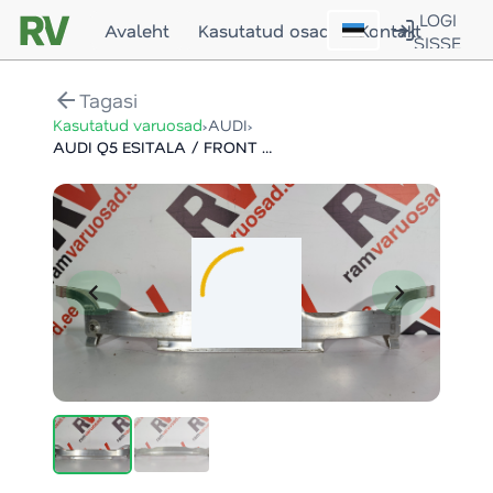
LOGI
Avaleht
Kasutatud osad
Kontakt
SISSE
arrow_back
Tagasi
›
›
Kasutatud varuosad
AUDI
AUDI Q5 ESITALA / FRONT SUPPORT
chevron_left
chevron_right