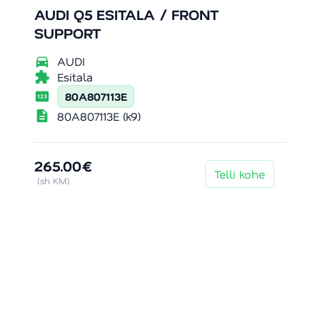
AUDI Q5 ESITALA / FRONT
SUPPORT
directions_car
AUDI
extension
Esitala
pin
80A807113E
description
80A807113E (k9)
265.00€
Telli kohe
(sh KM)