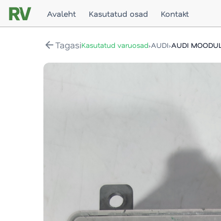
Avaleht
Kasutatud osad
Kontakt
arrow_back
Tagasi
›
›
Kasutatud varuosad
AUDI
AUDI MOODUL