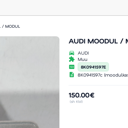
 / MODUL
AUDI MOODUL /
directions_car
AUDI
extension
Muu
pin
8K0941597E
description
8K0941597c (moodulkas
150.00€
(sh KM)