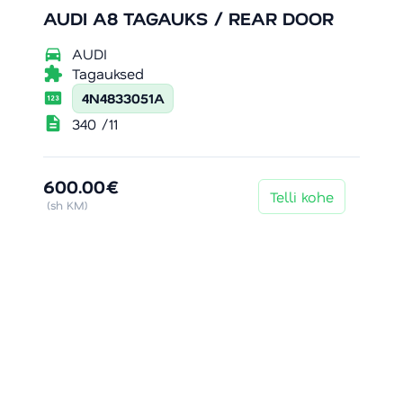
AUDI A8 TAGAUKS / REAR DOOR
directions_car
AUDI
extension
Tagauksed
pin
4N4833051A
description
340 /11
600.00€
Telli kohe
(sh KM)