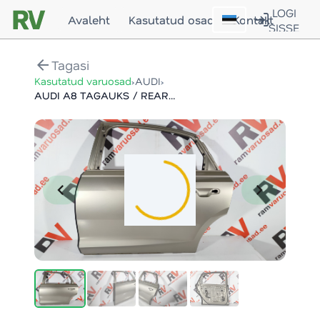
LOGI
Avaleht
Kasutatud osad
Kontakt
SISSE
arrow_back
Tagasi
›
›
Kasutatud varuosad
AUDI
AUDI A8 TAGAUKS / REAR DOOR
chevron_left
chevron_right